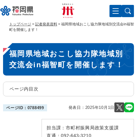
ペ
メ
ー
ニ
ジ
ュ
の
ー
トップページ
>
記者発表資料
>
福岡県地域おこし協力隊地域別交流会in福智
先
を
町を開催します！
頭
飛
で
ば
本
す
し
福岡県地域おこし協力隊地域別
。
て
文
本
交流会in福智町を開催します！
文
へ
ページ内目次
発表日：
2025年10月1日
ページID：0788499
担当課：
市町村振興局政策支援課
直通：
092-643-3210