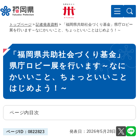
ペ
メ
ー
ニ
ジ
ュ
の
ー
トップページ
>
記者発表資料
>
「福岡県共助社会づくり基金」県庁ロビー
先
を
展を行います～なにかいいこと、ちょっといいことはじめよう！～
頭
飛
で
ば
本
す
し
「福岡県共助社会づくり基金」
。
て
文
本
県庁ロビー展を行います～なに
文
へ
かいいこと、ちょっといいこと
はじめよう！～
ページ内目次
発表日：
2026年5月28日
ページID：0822823