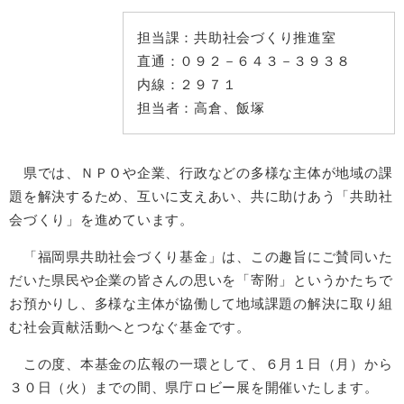
担当課：
共助社会づくり推進室
直通：
０９２－６４３－３９３８
内線：
２９７１
担当者：
高倉、飯塚
県では、ＮＰＯや企業、行政などの多様な主体が地域の課
題を解決するため、互いに支えあい、共に助けあう「共助社
会づくり」を進めています。
「福岡県共助社会づくり基金」は、この趣旨にご賛同いた
だいた県民や企業の皆さんの思いを「寄附」というかたちで
お預かりし、多様な主体が協働して地域課題の解決に取り組
む社会貢献活動へとつなぐ基金です。
この度、本基金の広報の一環として、６月１日（月）から
３０日（火）までの間、県庁ロビー展を開催いたします。