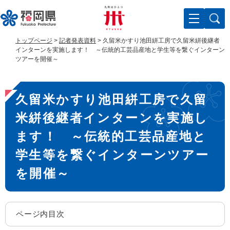
ペ
メ
ー
ニ
ジ
ュ
の
ー
トップページ
>
記者発表資料
>
久留米かすり池田絣工房で久留米絣後継者
先
を
インターンを実施します！ ～伝統的工芸品産地と学生等を繋ぐインターン
頭
飛
ツアーを開催～
で
ば
す
し
本
。
て
久留米かすり池田絣工房で久留
文
本
文
米絣後継者インターンを実施し
へ
ます！ ～伝統的工芸品産地と
学生等を繋ぐインターンツアー
を開催～
ページ内目次