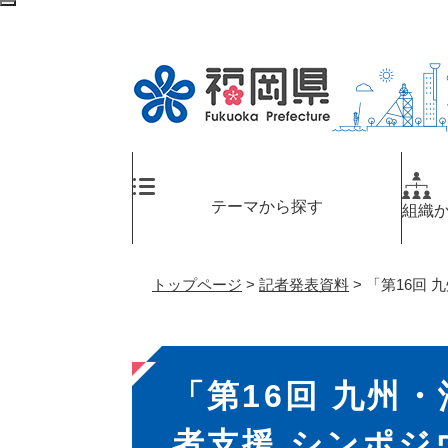
ペ
メ
検
ー
ニ
索
ジ
ュ
エ
の
ー
リ
先
を
ア
頭
飛
へ
で
ば
す
し
。
て
テーマから探す
組織
本
文
へ
トップページ
>
記者発表資料
>
「第16回 
本
「第16回 九州
文
者支援 シンポジウ