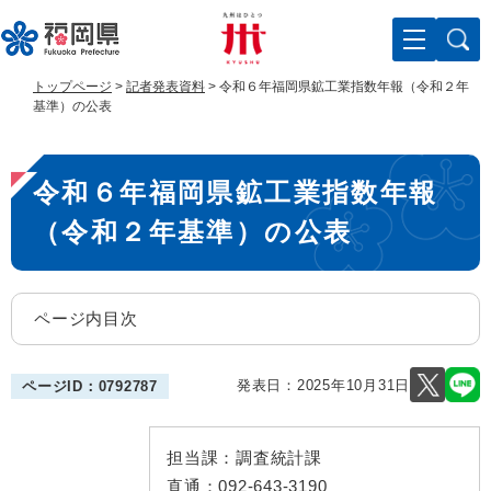
ペ
メ
ー
ニ
ジ
ュ
の
ー
トップページ
>
記者発表資料
>
令和６年福岡県鉱工業指数年報（令和２年
先
を
基準）の公表
頭
飛
で
ば
本
す
し
令和６年福岡県鉱工業指数年報
。
て
文
本
（令和２年基準）の公表
文
へ
ページ内目次
発表日：
2025年10月31日
ページID：0792787
担当課：
調査統計課
直通：
092-643-3190