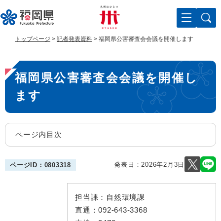
ペ
メ
ー
ニ
ジ
ュ
の
ー
トップページ
>
記者発表資料
>
福岡県公害審査会会議を開催します
先
を
頭
飛
本
で
ば
福岡県公害審査会会議を開催し
す
し
文
。
て
ます
本
文
へ
ページ内目次
発表日：
2026年2月3日
ページID：0803318
担当課：
自然環境課
直通：
092-643-3368