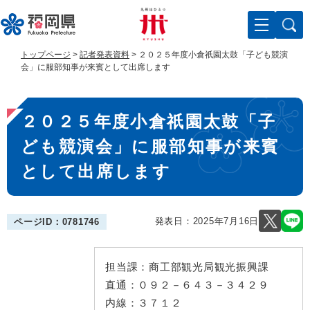
ペ
メ
ー
ニ
ジ
ュ
の
ー
トップページ
>
記者発表資料
>
２０２５年度小倉祇園太鼓「子ども競演
先
を
会」に服部知事が来賓として出席します
頭
飛
で
ば
本
す
し
２０２５年度小倉祇園太鼓「子
。
て
文
本
ども競演会」に服部知事が来賓
文
へ
として出席します
発表日：
2025年7月16日
ページID：0781746
担当課：
商工部観光局観光振興課
直通：
０９２－６４３－３４２９
内線：
３７１２