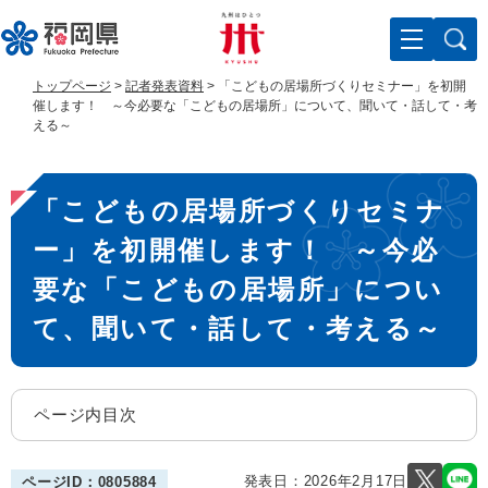
ペ
メ
ー
ニ
ジ
ュ
の
ー
トップページ
>
記者発表資料
>
「こどもの居場所づくりセミナー」を初開
先
を
催します！ ～今必要な「こどもの居場所」について、聞いて・話して・考
頭
飛
える～
で
ば
す
し
本
。
て
「こどもの居場所づくりセミナ
文
本
文
ー」を初開催します！ ～今必
へ
要な「こどもの居場所」につい
て、聞いて・話して・考える～
ページ内目次
発表日：
2026年2月17日
ページID：0805884