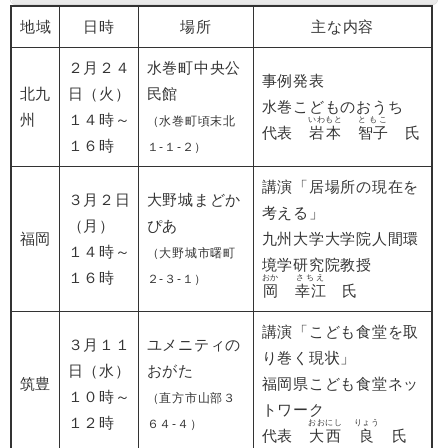
地域
日時
場所
主な内容
２月２４
水巻町中央公
事例発表
北九
日（火）
民館
水巻こどものおうち
州
１４時～
（水巻町頃末北
いわもと
ともこ
代表
岩本
智子
氏
１６時
１-１-２）
講演「居場所の現在を
３月２日
大野城まどか
考える」
（月）
ぴあ
福岡
九州大学大学院人間環
１４時～
（大野城市曙町
境学研究院教授
１６時
２-３-１）
おか
さちえ
岡
幸江
氏
講演「こども食堂を取
３月１１
ユメニティの
り巻く現状」
日（水）
おがた
筑豊
福岡県こども食堂ネッ
１０時～
（直方市山部３
トワーク
１２時
６４-４）
おおにし
りょう
代表
大西
良
氏