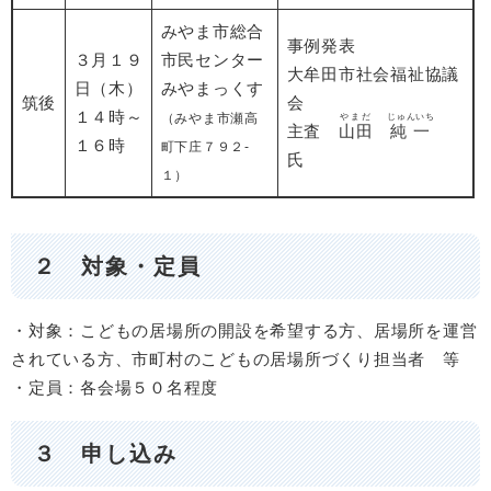
みやま市総合
事例発表
３月１９
市民センター
大牟田市社会福祉協議
日（木）
みやまっくす
筑後
会
１４時～
（みやま市瀬高
やまだ
じゅんいち
主査
山田
純一
１６時
町下庄７９２-
氏
１）
２ 対象・定員
・対象：こどもの居場所の開設を希望する方、居場所を運営
されている方、市町村のこどもの居場所づくり担当者 等
・定員：各会場５０名程度
３ 申し込み