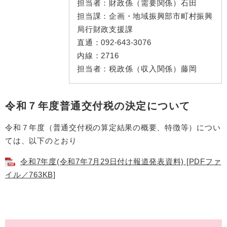
担当者：
財政係（需要関係）石田
担当課：
企画・地域振興部市町村振興
局行財政支援課
直通：
092-643-3076
内線：
2716
担当者：
税政係（収入関係）藤岡
令和７年度普通交付税の決定について
令和７年度（普通交付税の算定結果の概要、特徴等）につい
ては、以下のとおり
令和7年度(令和7年7月29日付け報道発表資料) [PDFファ
イル／763KB]