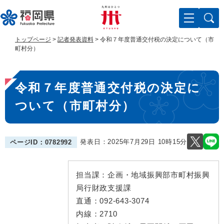
ペ
メ
ー
ニ
ジ
ュ
の
ー
トップページ
>
記者発表資料
>
令和７年度普通交付税の決定について（市
先
を
町村分）
頭
飛
で
ば
本
す
し
令和７年度普通交付税の決定に
。
て
文
本
ついて（市町村分）
文
へ
発表日：
2025年7月29日 10時15分
ページID：0782992
担当課：
企画・地域振興部市町村振興
局行財政支援課
直通：
092-643-3074
内線：
2710