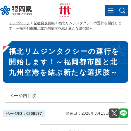
ペ
メ
ー
ニ
ジ
ュ
の
ー
トップページ
>
記者発表資料
>
福北リムジンタクシーの運行を開始しま
先
を
す！～福岡都市圏と北九州空港を結ぶ新たな選択肢～
頭
飛
で
ば
本
す
し
福北リムジンタクシーの運行を
。
て
文
本
開始します！～福岡都市圏と北
文
へ
九州空港を結ぶ新たな選択肢～
ページ内目次
発表日：
2026年3月13日
ページID：0808577