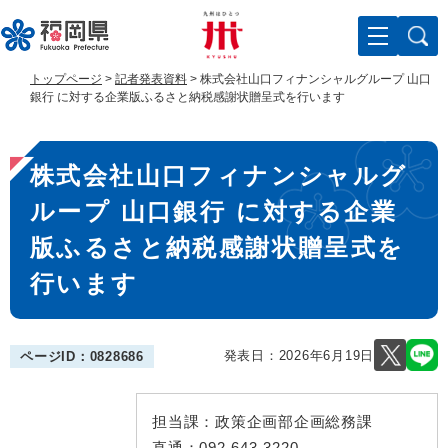
ペ
メ
ー
ニ
ジ
ュ
の
ー
トップページ
>
記者発表資料
>
株式会社山口フィナンシャルグループ 山口
先
を
銀行 に対する企業版ふるさと納税感謝状贈呈式を行います
頭
飛
で
ば
本
す
し
株式会社山口フィナンシャルグ
。
て
文
本
ループ 山口銀行 に対する企業
文
へ
版ふるさと納税感謝状贈呈式を
行います
発表日：
2026年6月19日
ページID：0828686
担当課：
政策企画部企画総務課
直通：
092-643-3220