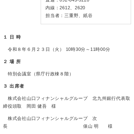
内線：
2612、2620
担当者：
三重野、紙谷
１ 日 時
令和８年６月２３日（火） 10時30分～11時00分
２ 場 所
特別会議室（県庁行政棟８階）
３ 出席者
株式会社山口フィナンシャルグループ 北九州銀行代表取
締役頭取 岡田 健吾 様
株式会社山口フィナンシャルグループ 次
長 俵山 明 様