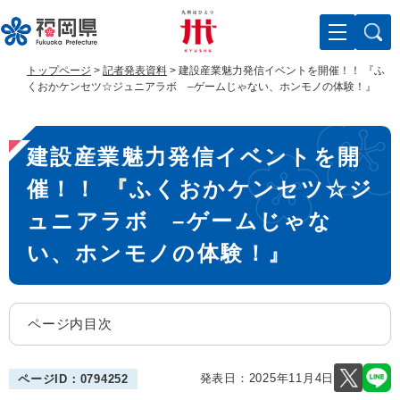
ペ
メ
ー
ニ
ジ
ュ
の
ー
トップページ
>
記者発表資料
>
建設産業魅力発信イベントを開催！！ 『ふ
先
を
くおかケンセツ☆ジュニアラボ –ゲームじゃない、ホンモノの体験！』
頭
飛
で
ば
本
す
し
建設産業魅力発信イベントを開
。
て
文
本
催！！ 『ふくおかケンセツ☆ジ
文
へ
ュニアラボ –ゲームじゃな
い、ホンモノの体験！』
ページ内目次
発表日：
2025年11月4日
ページID：0794252