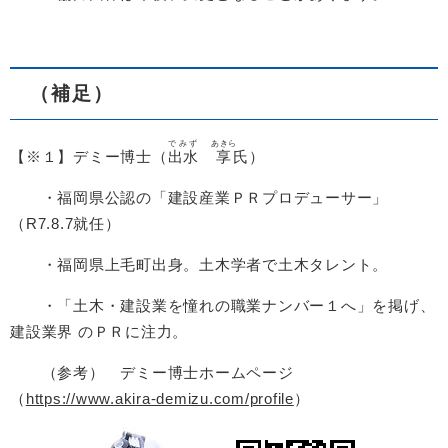
（補足）
でみず
あきら
【※１】デミー博士（
出水
享
氏）
・福岡県公認の「建設産業ＰＲプロデューサー」
（R7.8.7就任）
・福岡県上毛町出身。土木学者で土木タレント。
・「土木・建設業を憧れの職業ナンバー１へ」を掲げ、
建設業界 のＰＲに注力。
（参考） デミー博士ホームページ
（
https://www.akira-demizu.com/profile
）