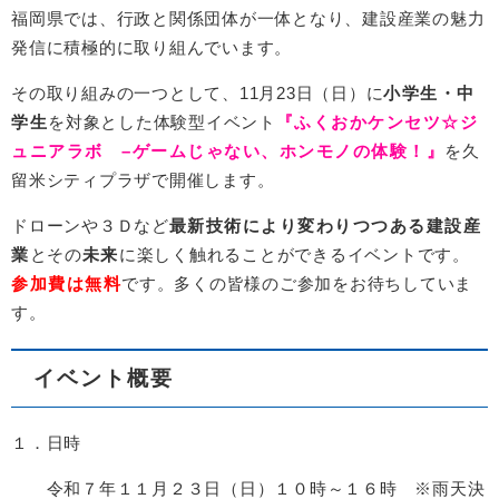
福岡県では、行政と関係団体が一体となり、建設産業の魅力
発信に積極的に取り組んでいます。
その取り組みの一つとして、11月23日（日）に
小学生・中
学生
を対象とした体験型イベント
『ふくおかケンセツ☆ジ
ュニアラボ –ゲームじゃない、ホンモノの体験！』
を久
留米シティプラザで開催します。
ドローンや３Ｄなど
最新技術により変わりつつある建設産
業
とその
未来
に楽しく触れることができるイベントです。
参加費は無料
です。多くの皆様のご参加をお待ちしていま
す。
イベント概要
１．日時
令和７年１１月２３日（日）１０時～１６時 ※雨天決