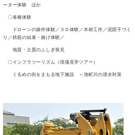
ーター体験 ほか
〇各種体験
ドローンの操作体験／３Ｄ体験／木材工作／泥団子づく
り／鉄筋の結束・曲げ体験／
地質・土質のふしぎ発見
〇インフラツーリズム（現場見学ツアー）
くるめの街をまもる地下施設 ～池町川の浸水対策