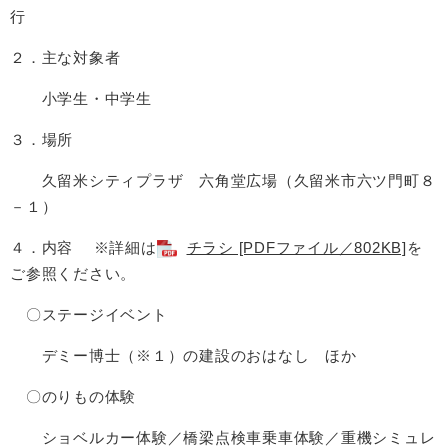
行
２．主な対象者
小学生・中学生
３．場所
久留米シティプラザ 六角堂広場（久留米市六ツ門町８
－１）
４．内容 ※詳細は
チラシ [PDFファイル／802KB]
を
ご参照ください。
〇ステージイベント
デミー博士（※１）の建設のおはなし ほか
〇のりもの体験
ショベルカー体験／橋梁点検車乗車体験／重機シミュレ