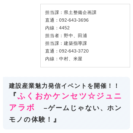
担当課：
県土整備企画課
直通：
092-643-3696
内線：
4452
担当者：
野中、田浦
担当課：
建築指導課
直通：
092-643-3720
内線：
中村、米屋
建設産業魅力発信イベントを開催！！
『
ふくおかケンセツ☆ジュニ
アラボ
–ゲームじゃない、ホン
』
モノの体験！