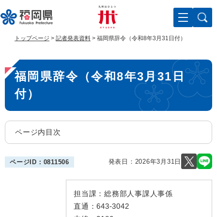
ペ
メ
ー
ニ
ジ
ュ
の
ー
トップページ
>
記者発表資料
>
福岡県辞令（令和8年3月31日付）
先
を
頭
飛
本
で
ば
福岡県辞令（令和8年3月31日
す
し
文
。
て
付）
本
文
へ
ページ内目次
発表日：
2026年3月31日
ページID：0811506
担当課：
総務部人事課人事係
直通：
643-3042