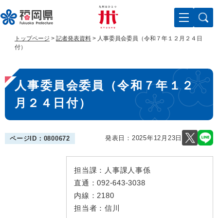
ペ
メ
ー
ニ
ジ
ュ
の
ー
トップページ
>
記者発表資料
>
人事委員会委員（令和７年１２月２４日
先
を
付）
頭
飛
で
ば
本
す
し
人事委員会委員（令和７年１２
。
て
文
本
月２４日付）
文
へ
発表日：
2025年12月23日
ページID：0800672
担当課：
人事課人事係
直通：
092-643-3038
内線：
2180
担当者：
信川