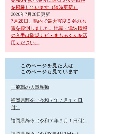
令和8年熊本地震に係る支援等情報
を掲載しています（随時更新）
2026年7月28日更新
7月28日、県内で最大震度５弱の地
震を観測しました。地震・津波情報
の入手は防災ナビ・まもるくんを活
用ください。
このページを見た人は
このページも見ています
一般職の人事異動
福岡県辞令（令和７年７月１４日
付）
福岡県辞令（令和７年９月１日付）
福岡県辞令（令和8年4月1日付）