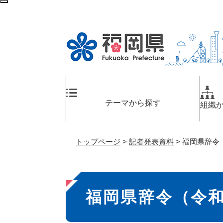
ペ
メ
検
ー
ニ
索
ジ
ュ
エ
の
ー
リ
先
を
ア
頭
飛
へ
で
ば
す
し
。
て
テーマから探す
組織
本
文
へ
トップページ
>
記者発表資料
>
福岡県辞令
本
福岡県辞令（令
文