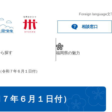
Foreign language
文
相談窓口
から探す
福岡県の魅力
（令和７年６月１日付）
和７年６月１日付）