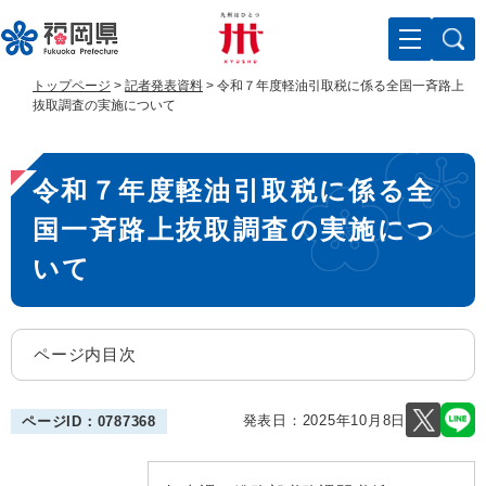
ペ
メ
ー
ニ
ジ
ュ
の
ー
トップページ
>
記者発表資料
>
令和７年度軽油引取税に係る全国一斉路上
先
を
抜取調査の実施について
頭
飛
で
ば
本
す
し
令和７年度軽油引取税に係る全
。
て
文
本
国一斉路上抜取調査の実施につ
文
へ
いて
ページ内目次
発表日：
2025年10月8日
ページID：0787368