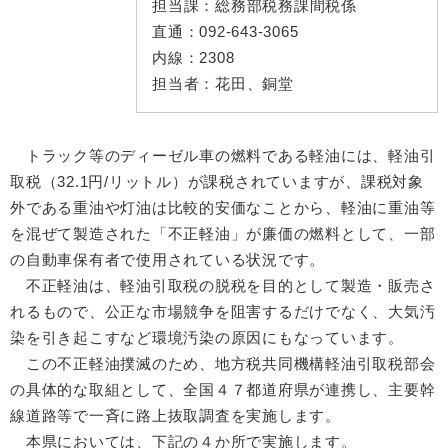
担当課：
総務部税務課間税係
直通：
092-643-3065
内線：
2308
担当者：
花田、銅堂
トラック等のディーゼル車の燃料である軽油には、軽油引
取税（32.1円/リットル）が課税されていますが、課税対象
外である重油や灯油は比較的安価なことから、軽油に重油等
を混ぜて製造された「不正軽油」が廉価の燃料として、一部
の自動車保有者で使用されている状況です。
不正軽油は、軽油引取税の脱税を目的として製造・販売さ
れるもので、公正な市場競争を阻害するだけでなく、大気汚
染を引き起こすなど環境汚染の原因にもなっています。
この不正軽油撲滅のため、地方税共同機構軽油引取税部会
の具体的な取組として、全国４７都道府県が連携し、主要幹
線道路等で一斉に路上抜取調査を実施します。
本県においては、下記の４か所で実施します。