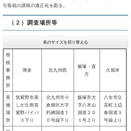
引取税の課税の適正化を図る。
（２）調査場所等
表のサイズを切り替える
県
税
飯塚・直
事
博多
北九州西
久留米
方
務
所
実
筑紫野市美
北九州市小
飯塚市大
八女市立
施
しが丘南筑
倉南区大字
字八木山
花町上辺
場
紫野バイパ
朽網国道１
国道２０
春国道３
所
ス下り
０号線下り
１号上り
号線上り