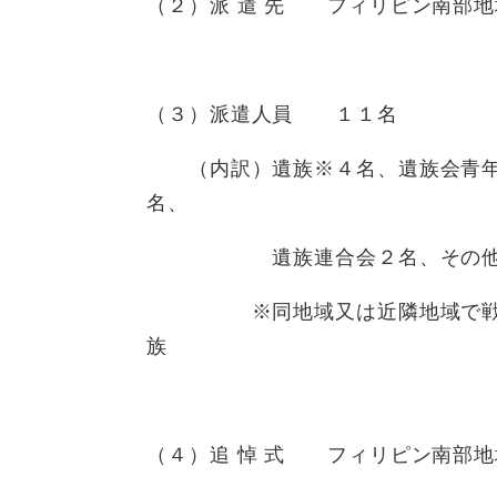
（２）派 遣 先 フィリピン南部地
（３）派遣人員 １１名
（内訳）遺族※４名、遺族会青年
名、
遺族連合会２名、その他１
※同地域又は近隣地域で戦没さ
族
（４）追 悼 式 フィリピン南