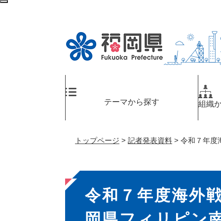
ペ
メ
検
ー
ニ
索
ジ
ュ
エ
の
ー
リ
先
を
ア
頭
飛
へ
で
ば
す
し
。
て
テーマから探す
組織
本
文
へ
トップページ
>
記者発表資料
>
令和７年度
本
令和７年度海外
文
岡県フィリピン