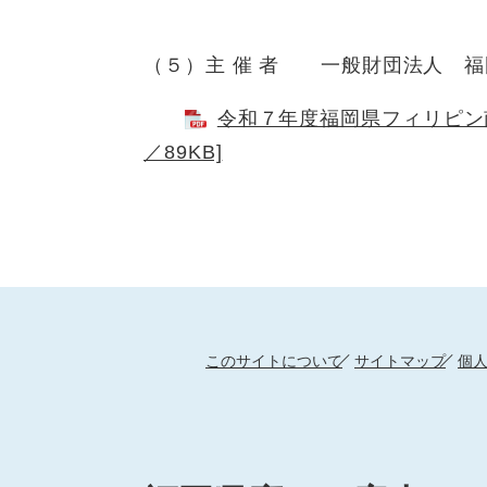
（５）主 催 者 一般財団法人 福岡県
令和７年度福岡県フィリピン南
／89KB]
このサイトについて
サイトマップ
個