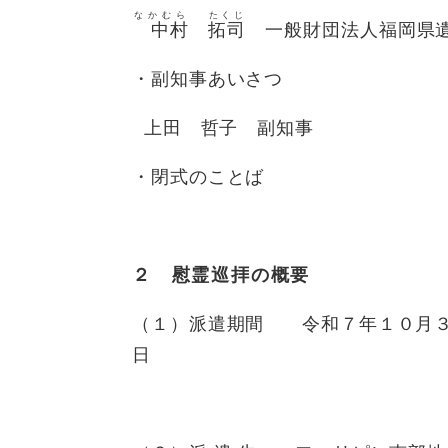
なかむら
たくじ
中村
拓司
​一般財団法人福岡県遺
・副知事あいさつ
上田 哲子
副知事
・閉式のことば
２ 慰霊巡拝の概要
（１）派遣期間 令和７年１０月３
日