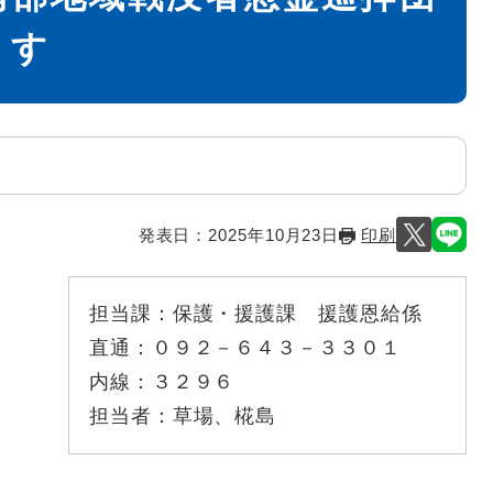
ます
発表日：
2025年10月23日
印刷
担当課：
保護・援護課 援護恩給係
直通：
０９２－６４３－３３０１
内線：
３２９６
担当者：
草場、椛島