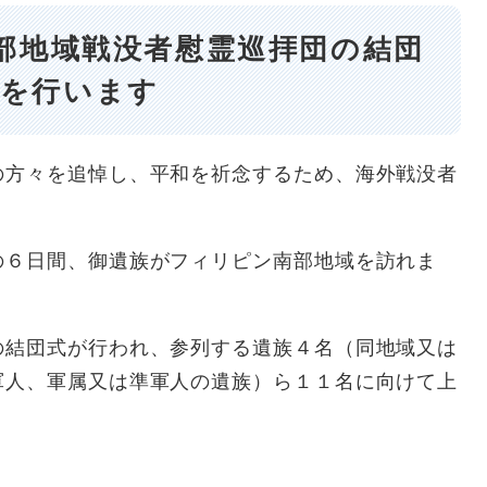
部地域戦没者慰霊巡拝団の結団
式を行います
方々を追悼し、平和を祈念するため、海外戦没者
６日間、御遺族がフィリピン南部地域を訪れま
結団式が行われ、参列する遺族４名（同地域又は
軍人、軍属又は準軍人の遺族）ら１１名に向けて上