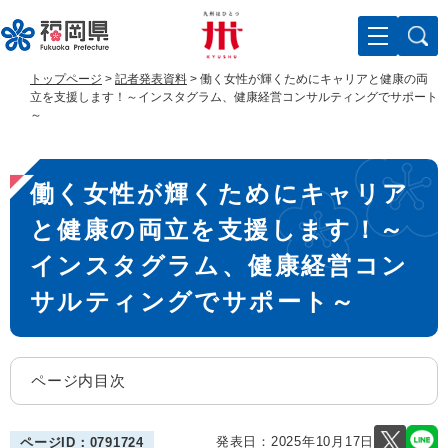
ペ
メ
ー
ニ
ジ
ュ
の
ー
トップページ
>
記者発表資料
>
働く女性が輝くためにキャリアと健康の両
先
を
立を支援します！～インスタグラム、健康経営コンサルティングでサポート
頭
飛
～
で
ば
す
し
本
。
て
働く女性が輝くためにキャリア
文
本
文
と健康の両立を支援します！～
へ
インスタグラム、健康経営コン
サルティングでサポート～
ページ内目次
発表日：
2025年10月17日
ページID：0791724