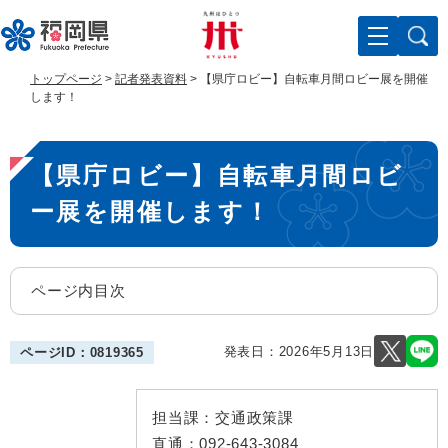
ペ
メ
ー
ニ
ジ
ュ
の
ー
トップページ
>
記者発表資料
>
【県庁ロビー】自転車月間ロビー展を開催
先
を
します！
頭
飛
で
ば
本
す
し
【県庁ロビー】自転車月間ロビ
。
て
文
本
ー展を開催します！
文
へ
ページ内目次
発表日：
2026年5月13日
ページID：0819365
担当課：
交通政策課
直通：
092-643-3084