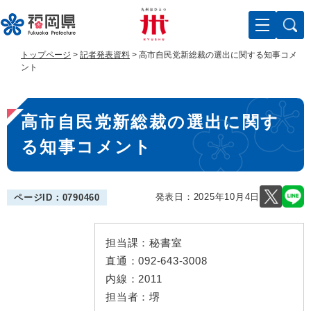
ペ
メ
ー
ニ
ジ
ュ
の
ー
トップページ
>
記者発表資料
>
高市自民党新総裁の選出に関する知事コメ
先
を
ント
頭
飛
で
ば
本
す
し
高市自民党新総裁の選出に関す
。
て
文
本
る知事コメント
文
へ
発表日：
2025年10月4日
ページID：0790460
担当課：
秘書室
直通：
092-643-3008
内線：
2011
担当者：
堺