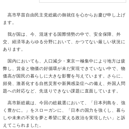
高市早苗自由民主党総裁の御就任を心からお慶び申し上げ
ます。
我が国は、今、混迷する国際情勢の中で、安全保障、外
交、経済等あらゆる分野において、かつてない厳しい状況に
あります。
国内においても、人口減少・東京一極集中により地方は疲
弊し、賃金と物価の好循環が未だ実現できていない中で、物
価高が国民の暮らしに大きな影響を与えています。さらに、
頻発、激甚化する自然災害や新興感染症への備え、外国人問
題への対応など、先送りできない課題に直面しています。
高市新総裁は、今回の総裁選において、「日本列島を、強
く豊かに。」をスローガンに、「日本の国力を強くし、暮ら
しや未来の不安を夢と希望に変える政治を実現したい」と訴
えてこられました。