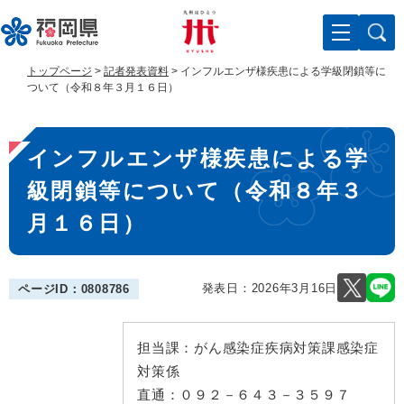
ペ
メ
ー
ニ
ジ
ュ
の
ー
トップページ
>
記者発表資料
>
インフルエンザ様疾患による学級閉鎖等に
先
を
ついて（令和８年３月１６日）
頭
飛
で
ば
本
す
し
インフルエンザ様疾患による学
。
て
文
本
級閉鎖等について（令和８年３
文
へ
月１６日）
発表日：
2026年3月16日
ページID：0808786
担当課：
がん感染症疾病対策課感染症
対策係
直通：
０９２－６４３－３５９７