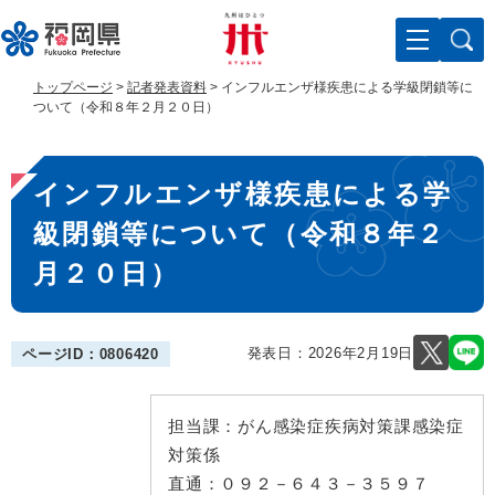
ペ
メ
ー
ニ
ジ
ュ
の
ー
トップページ
>
記者発表資料
>
インフルエンザ様疾患による学級閉鎖等に
先
を
ついて（令和８年２月２０日）
頭
飛
で
ば
本
す
し
インフルエンザ様疾患による学
。
て
文
本
級閉鎖等について（令和８年２
文
へ
月２０日）
発表日：
2026年2月19日
ページID：0806420
担当課：
がん感染症疾病対策課感染症
対策係
直通：
０９２－６４３－３５９７