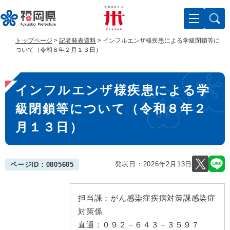
ペ
メ
ー
ニ
ジ
ュ
の
ー
トップページ
>
記者発表資料
>
インフルエンザ様疾患による学級閉鎖等に
先
を
ついて（令和８年２月１３日）
頭
飛
で
ば
本
す
し
インフルエンザ様疾患による学
。
て
文
本
級閉鎖等について（令和８年２
文
へ
月１３日）
発表日：
2026年2月13日
ページID：0805605
担当課：
がん感染症疾病対策課感染症
対策係
直通：
０９２－６４３－３５９７