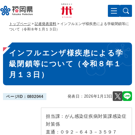
ペ
メ
ー
ニ
ジ
ュ
の
ー
トップページ
>
記者発表資料
>
インフルエンザ様疾患による学級閉鎖等に
先
を
ついて（令和８年１月１３日）
頭
飛
で
ば
本
す
し
インフルエンザ様疾患による学
。
て
文
本
級閉鎖等について（令和８年１
文
へ
月１３日）
発表日：
2026年1月13日
ページID：0802044
担当課：
がん感染症疾病対策課感染症
対策係
直通：
０９２－６４３－３５９７