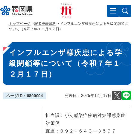
ペ
メ
ー
ニ
ジ
ュ
の
ー
トップページ
>
記者発表資料
>
インフルエンザ様疾患による学級閉鎖等に
先
を
ついて（令和７年１２月１７日）
頭
飛
で
ば
本
す
し
インフルエンザ様疾患による学
。
て
文
本
級閉鎖等について（令和７年１
文
へ
２月１７日）
発表日：
2025年12月17日
ページID：0800004
担当課：
がん感染症疾病対策課感染症
対策係
直通：
０９２－６４３－３５９７