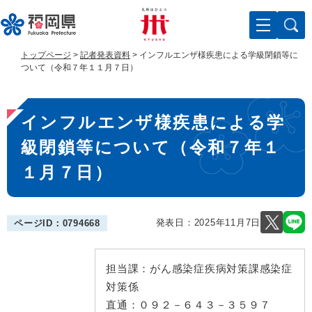
ペ
メ
ー
ニ
ジ
ュ
の
ー
トップページ
>
記者発表資料
>
インフルエンザ様疾患による学級閉鎖等に
先
を
ついて（令和７年１１月７日）
頭
飛
で
ば
本
す
し
インフルエンザ様疾患による学
。
て
文
本
級閉鎖等について（令和７年１
文
へ
１月７日）
発表日：
2025年11月7日
ページID：0794668
担当課：
がん感染症疾病対策課感染症
対策係
直通：
０９２－６４３－３５９７