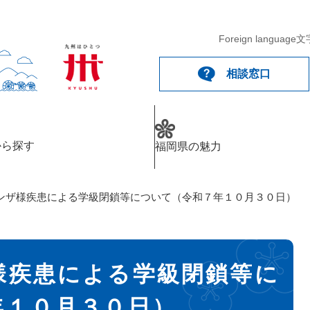
Foreign language
文
相談窓口
から探す
福岡県の魅力
ンザ様疾患による学級閉鎖等について（令和７年１０月３０日）
様疾患による学級閉鎖等に
年１０月３０日）