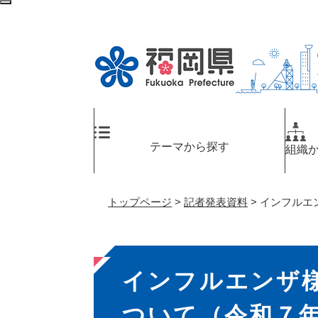
ペ
メ
検
ー
ニ
索
ジ
ュ
エ
の
ー
リ
先
を
ア
頭
飛
へ
で
ば
す
し
。
て
テーマから探す
組織
本
文
へ
トップページ
>
記者発表資料
>
インフルエ
本
インフルエンザ
文
ついて（令和７