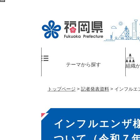
ペ
メ
検
ー
ニ
索
ジ
ュ
エ
の
ー
リ
先
を
ア
頭
飛
へ
で
ば
す
し
。
て
テーマから探す
組織
本
文
へ
トップページ
>
記者発表資料
>
インフルエ
本
インフルエンザ
文
ついて（令和７