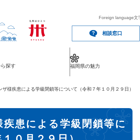
Foreign language
文
相談窓口
から探す
福岡県の魅力
ンザ様疾患による学級閉鎖等について（令和７年１０月２９日）
様疾患による学級閉鎖等に
年１０月２９日）