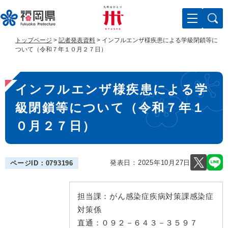
ペ
メ
ー
ニ
ジ
ュ
の
ー
トップページ
>
記者発表資料
>
インフルエンザ様疾患による学級閉鎖等に
先
を
ついて（令和７年１０月２７日）
頭
飛
で
ば
本
す
し
インフルエンザ様疾患による学
。
て
文
本
級閉鎖等について（令和７年１
文
へ
０月２７日）
発表日：
2025年10月27日
ページID：0793196
担当課：
がん感染症疾病対策課感染症
対策係
直通：
０９２－６４３－３５９７