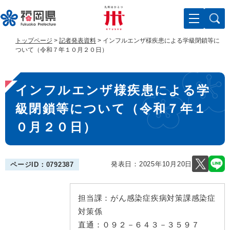
ペ
メ
ー
ニ
ジ
ュ
の
ー
トップページ
>
記者発表資料
>
インフルエンザ様疾患による学級閉鎖等に
先
を
ついて（令和７年１０月２０日）
頭
飛
で
ば
本
す
し
インフルエンザ様疾患による学
。
て
文
本
級閉鎖等について（令和７年１
文
へ
０月２０日）
発表日：
2025年10月20日
ページID：0792387
担当課：
がん感染症疾病対策課感染症
対策係
直通：
０９２－６４３－３５９７