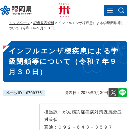
ペ
メ
ー
ニ
ジ
ュ
の
ー
トップページ
>
記者発表資料
>
インフルエンザ様疾患による学級閉鎖等に
先
を
ついて（令和７年９月３０日）
頭
飛
で
ば
本
す
し
インフルエンザ様疾患による学
。
て
文
本
級閉鎖等について（令和７年９
文
へ
月３０日）
発表日：
2025年9月30日
ページID：0790335
担当課：
がん感染症疾病対策課感染症
対策係
直通：
０９２－６４３－３５９７