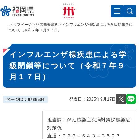
ペ
メ
ー
ニ
ジ
ュ
の
ー
トップページ
>
記者発表資料
>
インフルエンザ様疾患による学級閉鎖等に
先
を
ついて（令和７年９月１７日）
頭
飛
で
ば
本
す
し
インフルエンザ様疾患による学
。
て
文
本
級閉鎖等について（令和７年９
文
へ
月１７日）
発表日：
2025年9月17日
ページID：0788604
担当課：
がん感染症疾病対策課感染症
対策係
直通：
０９２－６４３－３５９７