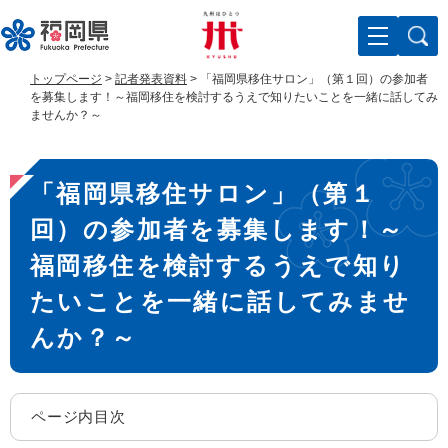
ペ
メ
ー
ニ
ジ
ュ
の
ー
トップページ
>
記者発表資料
>
「福岡県移住サロン」（第１回）の参加者
先
を
を募集します！～福岡移住を検討するうえで知りたいことを一緒に話してみ
頭
飛
ませんか？～
で
ば
す
し
本
。
て
「福岡県移住サロン」（第１
文
本
文
回）の参加者を募集します！～
へ
福岡移住を検討するうえで知り
たいことを一緒に話してみませ
んか？～
ページ内目次