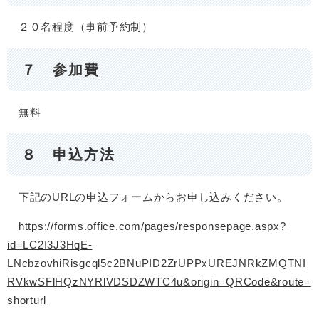
２０名程度（事前予約制）
７ 参加費
無料
８ 申込方法
下記のURLの申込フォームからお申し込みください。
https://forms.office.com/pages/responsepage.aspx?
id=LC2I3J3HqE-
LNcbzovhiRisgcql5c2BNuPID2ZrUPPxUREJNRkZMQTNI
RVkwSFlHQzNYRlVDSDZWTC4u&origin=QRCode&route=
shorturl