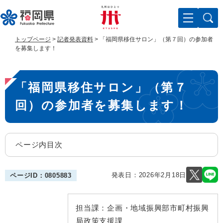
ペ
メ
ー
ニ
ジ
ュ
の
ー
トップページ
>
記者発表資料
>
「福岡県移住サロン」（第７回）の参加者
先
を
を募集します！
頭
飛
で
ば
本
す
し
「福岡県移住サロン」（第７
。
て
文
本
回）の参加者を募集します！
文
へ
ページ内目次
発表日：
2026年2月18日
ページID：0805883
担当課：
企画・地域振興部市町村振興
局政策支援課