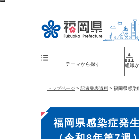
ペ
メ
検
ー
ニ
索
ジ
ュ
エ
の
ー
リ
先
を
ア
頭
飛
へ
で
ば
す
し
。
て
テーマから探す
組織
本
文
へ
トップページ
>
記者発表資料
>
福岡県感染症
本
福岡県感染症発
文
（令和8年第7週