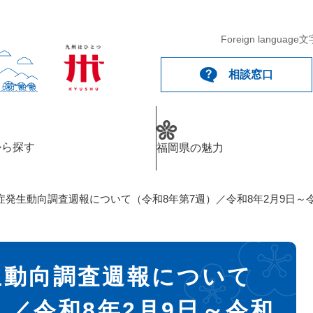
Foreign language
文
相談窓口
から探す
福岡県の魅力
発生動向調査週報について（令和8年第7週）／令和8年2月9日～令
生動向調査週報について
）／令和8年2月9日～令和