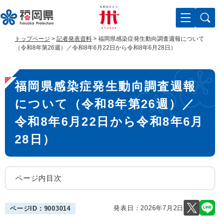
ペ
メ
ー
ニ
ジ
ュ
の
ー
トップページ
>
記者発表資料
>
福岡県感染症発生動向調査週報について
先
を
（令和8年第26週）／令和8年6月22日から令和8年6月28日）
頭
飛
で
ば
本
す
し
福岡県感染症発生動向調査週報
。
て
文
本
について（令和8年第26週）／
文
へ
令和8年6月22日から令和8年6月
28日）
ページ内目次
発表日：
2026年7月2日
ページID：9003014