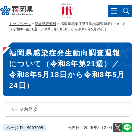
ペ
メ
ー
ニ
ジ
ュ
の
ー
トップページ
>
記者発表資料
>
福岡県感染症発生動向調査週報について
先
を
（令和8年第21週）／令和8年5月18日から令和8年5月24日）
頭
飛
で
ば
本
す
し
福岡県感染症発生動向調査週報
。
て
文
本
について（令和8年第21週）／
文
へ
令和8年5月18日から令和8年5月
24日）
ページ内目次
発表日：
2026年5月28日
ページID：9003009