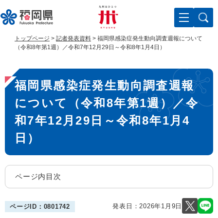
ペ
メ
ー
ニ
ジ
ュ
の
ー
トップページ
>
記者発表資料
>
福岡県感染症発生動向調査週報について
先
を
（令和8年第1週）／令和7年12月29日～令和8年1月4日）
頭
飛
で
ば
本
す
し
福岡県感染症発生動向調査週報
。
て
文
本
について（令和8年第1週）／令
文
へ
和7年12月29日～令和8年1月4
日）
ページ内目次
発表日：
2026年1月9日
ページID：0801742