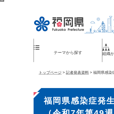
ペ
メ
検
ー
ニ
索
ジ
ュ
エ
の
ー
リ
先
を
ア
頭
飛
へ
で
ば
す
し
。
て
テーマから探す
組織
本
文
へ
トップページ
>
記者発表資料
>
福岡県感染症
本
福岡県感染症発
文
（令和7年第49