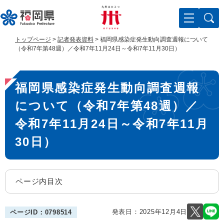
ペ
メ
ー
ニ
ジ
ュ
の
ー
トップページ
>
記者発表資料
>
福岡県感染症発生動向調査週報について
先
を
（令和7年第48週）／令和7年11月24日～令和7年11月30日）
頭
飛
で
ば
本
す
し
福岡県感染症発生動向調査週報
。
て
文
本
について（令和7年第48週）／
文
へ
令和7年11月24日～令和7年11月
30日）
ページ内目次
発表日：
2025年12月4日
ページID：0798514