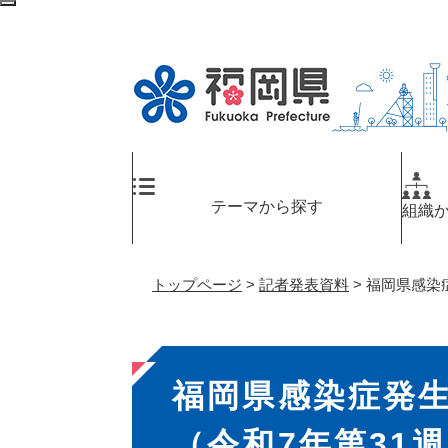
ペ
メ
検
ー
ニ
索
ジ
ュ
エ
の
ー
リ
先
を
ア
頭
飛
へ
で
ば
す
し
。
て
テーマから探す
組織
本
文
へ
トップページ
>
記者発表資料
>
福岡県感染症
本
福岡県感染症発
文
（令和7年第31