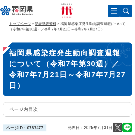
ペ
メ
ー
ニ
ジ
ュ
の
ー
トップページ
>
記者発表資料
>
福岡県感染症発生動向調査週報について
先
を
（令和7年第30週）／令和7年7月21日～令和7年7月27日）
頭
飛
で
ば
本
す
し
福岡県感染症発生動向調査週報
。
て
文
本
について（令和7年第30週）／
文
へ
令和7年7月21日～令和7年7月27
日）
ページ内目次
発表日：
2025年7月31日
ページID：0783477