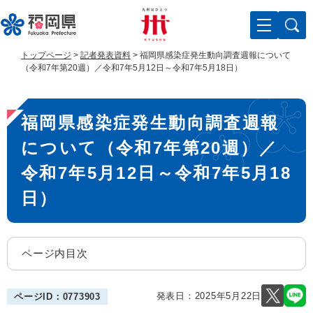
ペ
メ
ー
ニ
ジ
ュ
の
ー
トップページ
>
記者発表資料
>
福岡県感染症発生動向調査週報について
先
を
（令和7年第20週）／令和7年5月12日～令和7年5月18日）
頭
飛
で
ば
本
す
し
福岡県感染症発生動向調査週報
。
て
文
本
について（令和7年第20週）／
文
へ
令和7年5月12日～令和7年5月18
日）
ページ内目次
発表日：
2025年5月22日
ページID：0773903