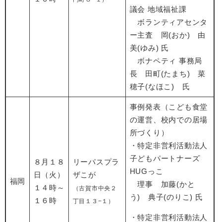
議会 地域福祉課
ボランティアセンタ
ー主査 岡(おか) 由
美(ゆみ) 氏
​ ボナペティ 事務局
長 田町(たまち) 菜
穂子(なほこ) 氏
事例発表（こども食堂
の運営、校内での居場
所づくり）
・特定非営利活動法人
子どもパートナーズ
８月１８
リーパスプラ
HUGっこ
日（火）
ザこが​
福岡
理事 加藤(かと
１４時～
（古賀市中央２
う) 典子(のりこ) 氏
１６時
丁目１３−１
）
・特定非営利活動法人