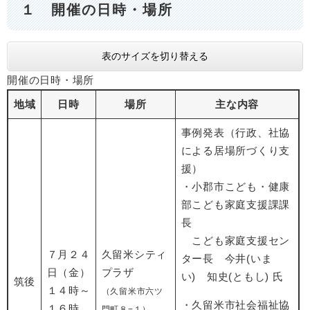
１ 開催の日時・場所
表のサイズを切り替える
開催の日時・場所
地域
日時
場所
主な内容
事例発表（行政、社協
による居場所づくり支
援）
・小郡市こども・健康
部こども家庭支援課課
長
こども家庭支援セン
７月２４
久留米シティ
ター長 今井(いま
日（金）
プラザ​
い) 知史(ともし) 氏
筑後
１４時～
（久留米市六ツ
・久留米市社会福祉協
１６時
門町８−１
）