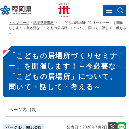
ペ
メ
ー
ニ
ジ
ュ
の
ー
トップページ
>
記者発表資料
>
「こどもの居場所づくりセミナー」を開催
先
を
します！～今必要な「こどもの居場所」について、聞いて・話して・考える
頭
飛
～
で
ば
す
し
本
。
て
「こどもの居場所づくりセミナ
文
本
文
ー」を開催します！～今必要な
へ
「こどもの居場所」について、
聞いて・話して・考える～
ページ内目次
発表日：
2026年7月2日
ページID：0830249