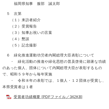
福岡県知事 服部 誠太郎
５ 次第
（１）来訪者紹介
（２）受賞報告
（３）知事お祝いの言葉
（４）懇談
（５）記念撮影
６ 緑化推進運動功労者内閣総理大臣表彰について
・ 緑化活動の推進や緑化思想の普及啓発に顕著な功績
のあった個人、団体について内閣総理大臣が表彰するもの
で、昭和５９年から毎年実施
・ 令和８年の表彰では、１個人・１２団体が受賞し、
本県受賞者は１者
受賞者功績概要 [PDFファイル／342KB]