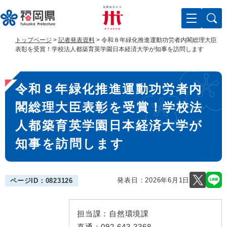
ペ
メ
ー
ニ
ジ
ュ
の
ー
トップページ
>
記者発表資料
>
令和８年緑化推進運動功労者内閣総理大臣
先
を
表彰を受賞！学校法人都築育英学園日本経済大学が知事を訪問します
頭
飛
で
ば
本
す
し
令和８年緑化推進運動功労者内
。
て
文
本
閣総理大臣表彰を受賞！学校法
文
へ
人都築育英学園日本経済大学が
知事を訪問します
発表日：
2026年6月1日
ページID：0823126
担当課：
自然環境課
直通：
092-643-3368