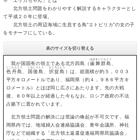
※「エリカちゃん」とは
北方領土問題をわかりやすく解説するキャラクターとし
て平成２０年に登場。
北方領土の周辺海域に生息する鳥“エトピリカ”の女の子
をモチーフにしている。
表のサイズを切り替える
はぼまいぐんとう
我が国固有の領土である北方四島（
歯舞群島
、
しこたんとう
くなしりとう
えとろふとう
色丹島
、
国後島
、
択捉島
）は、総面積が約５，００３
平方キロメートルであり、福岡県（約４，９８６平方キ
ロメートル）とほぼ同じ広さにあたります。先の大戦
後、８０年以上が経過した今もなお、ロシア政府の不法
占拠下に置かれています。
北方領土問題の解決には世論の喚起が不可欠です。福
岡県内では、地域婦人会連絡協議会、青年会議所、神社
庁などで組織する「北方領土返還促進福岡県民協議会」