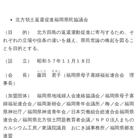
北方領土返還促進福岡県民協議会
（目 的） 北方四島の返還運動促進に寄与するため、そ
れぞれの立場や信条の違いを越え、県民世論の喚起を図るこ
とを目的とする。
（設 立） 昭和５７年１１月１８日
ふじた
きみこ
（会 長）
藤田
君子
（福岡県母子寡婦福祉連合会 理
事長）
（加盟団体） 福岡県地域婦人会連絡協議会／福岡県母子寡
婦福祉連合会／福岡新樹会／福岡青年会議所／梅ノ会／福岡
県神社庁／福岡県神道青年会／日本労働組合総連合会福岡県
連合会／福岡県北方領土問題教育者会議／ＮＰＯ法人まちの
カルシウム工房／衆議院議員 おにき誠事務所／福岡県郷友
連盟