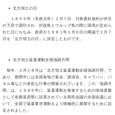
北方領土の日
１８５５年（安政元年）２月７日、日魯通好条約が伊豆
の下田で調印され、択捉島とウルップ島の間に国境が定めら
れた日にちなみ、政府が１９８１年１月６日の閣議で２月７
日を「北方領土の日」に決定したものです。
北方領土返還運動全国強調月間
毎年、２月と８月は「北方領土返還運動全国強調月間」で
あり、期間中には全国各地で集会、講演会、キャラバン、パ
ネル展などの多彩な行事が開催されています。この「強調月
間」は、１９８６年に、返還運動を推進するための地域基盤
として各都道府県に設置されている県民会議の全国会議にお
いて、全国で返還要求運動をより積極的に展開するために設
定されました。