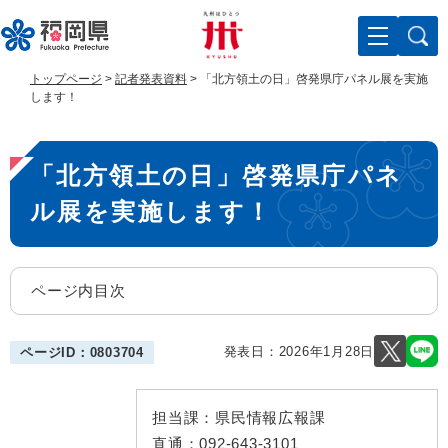
ペ
メ
ー
ニ
ジ
ュ
の
ー
トップページ
>
記者発表資料
>
「北方領土の日」啓発県庁パネル展を実施
先
を
します！
頭
飛
で
ば
本
す
し
「北方領土の日」啓発県庁パネ
。
て
文
本
ル展を実施します！
文
へ
ページ内目次
発表日：
2026年1月28日
ページID：0803704
担当課：
県民情報広報課
直通：
092-643-3101