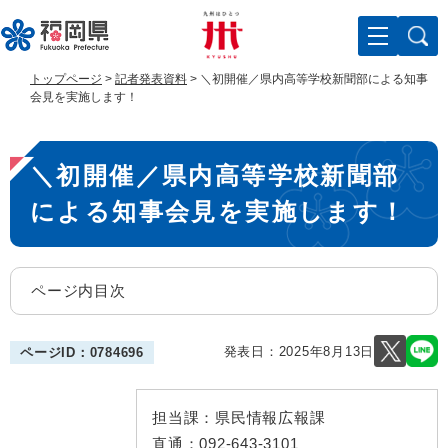
ペ
メ
ー
ニ
ジ
ュ
の
ー
トップページ
>
記者発表資料
>
＼初開催／県内高等学校新聞部による知事
先
を
会見を実施します！
頭
飛
で
ば
本
す
し
＼初開催／県内高等学校新聞部
。
て
文
本
による知事会見を実施します！
文
へ
ページ内目次
発表日：
2025年8月13日
ページID：0784696
担当課：
県民情報広報課
直通：
092-643-3101