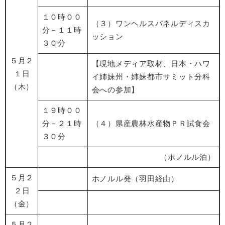
１０時００
（３）ワンヘルスパネルディスカ
分－１１時
ッション
３０分
５月２
【現地メディア取材、日本・ハワ
１日
イ姉妹州・姉妹都市サミット分科
（木）
会への参加】
１９時００
分－２１時
（４）県産農林水産物ＰＲ試食会
３０分
（ホノルル泊）
５月２
ホノルル発（羽田経由）
２日
（金）
５月２