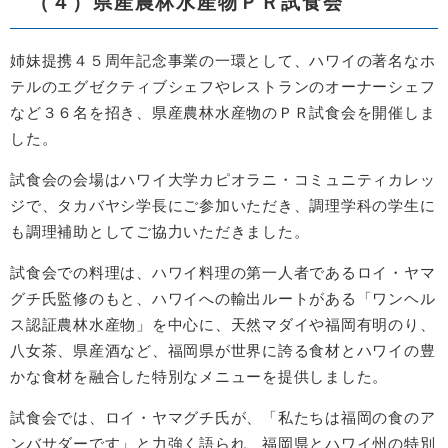
（４）県産農林水産物ＰＲ試食会
姉妹提携４５周年記念事業の一環として、ハワイの著名なホ
テルのエグゼクティブシェフやレストランのオーナーシェフ
など３６名を招き、県産農林水産物のＰＲ試食会を開催しま
した。
試食会の会場はハワイ大学カピオラニ・コミュニティカレッ
ジで、タカバヤシ学長にご参加いただき、調理学科の学生に
も調理補助としてご協力いただきました。
試食会での料理は、ハワイ料理の第一人者であるロイ・ヤマ
グチ氏監修のもと、ハワイへの輸出ルートがある「ワンヘル
ス認証農林水産物」を中心に、天然マダイや福岡有明のり、
八女茶、県産酒など、福岡県が世界に誇る食材とハワイの豊
かな食材を融合した特別なメニューを提供しました。
試食会では、ロイ・ヤマグチ氏が、「私たちは福岡の食のア
ンバサダーです」と力強く語られ、福岡県とハワイ州の特別