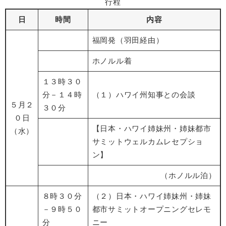
行程
日
時間
内容
福岡発（羽田経由）
ホノルル着
１３時３０
分－１４時
（１）ハワイ州知事との会談
５月２
３０分
０日
【日本・ハワイ姉妹州・姉妹都市
（水）
サミットウェルカムレセプショ
ン】
（ホノルル泊）
８時３０分
（２）日本・ハワイ姉妹州・姉妹
－９時５０
都市サミットオープニングセレモ
分
ニー