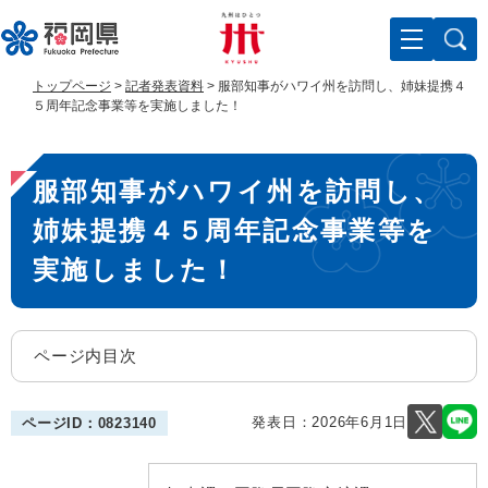
ペ
メ
ー
ニ
ジ
ュ
の
ー
トップページ
>
記者発表資料
>
服部知事がハワイ州を訪問し、姉妹提携４
先
を
５周年記念事業等を実施しました！
頭
飛
で
ば
本
す
し
服部知事がハワイ州を訪問し、
。
て
文
本
姉妹提携４５周年記念事業等を
文
へ
実施しました！
ページ内目次
発表日：
2026年6月1日
ページID：0823140