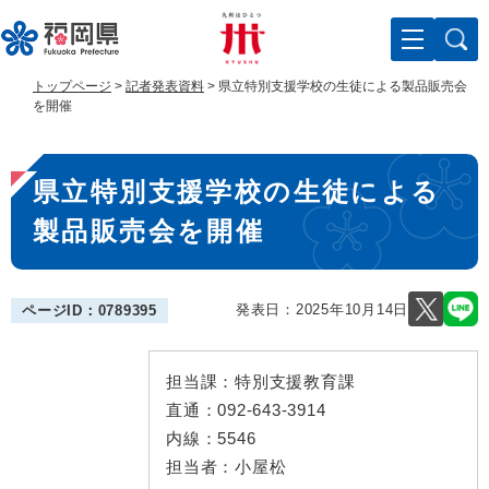
ペ
メ
ー
ニ
ジ
ュ
の
ー
トップページ
>
記者発表資料
>
県立特別支援学校の生徒による製品販売会
先
を
を開催
頭
飛
で
ば
本
す
し
県立特別支援学校の生徒による
。
て
文
本
製品販売会を開催
文
へ
発表日：
2025年10月14日
ページID：0789395
担当課：
特別支援教育課
直通：
092-643-3914
内線：
5546
担当者：
小屋松