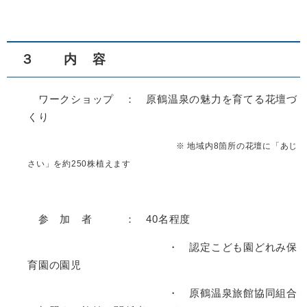
３ 内 容
ワークショップ ： 原鶴温泉の魅力を育てる花壇づ
くり
※ 地域内8箇所の花壇に「あじ
さい」を約250株植えます ​
参 加 者 ： 40名程度
・ 認定こども園どれみ保
育園の園児
・ 原鶴温泉旅館協同組合