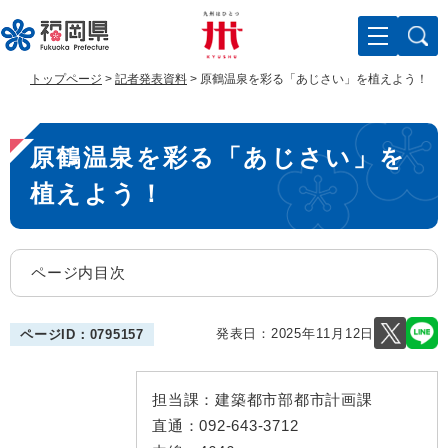
ペ
メ
ー
ニ
ジ
ュ
の
ー
トップページ
>
記者発表資料
>
原鶴温泉を彩る「あじさい」を植えよう！
先
を
頭
飛
本
で
ば
原鶴温泉を彩る「あじさい」を
す
し
文
。
て
植えよう！
本
文
へ
ページ内目次
発表日：
2025年11月12日
ページID：0795157
担当課：
建築都市部都市計画課
直通：
092-643-3712